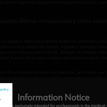
ras en los implantes subperiósticos personalizadas y mal
estras últimas innovaciones y cómo estam
ó un espacio interactivo donde todos los asistentes po
and con cinco mesas de vitrinas, cajones y pantallas int
ógicos con marcas como Medit, 3Shape o Formlabs. Ad
rcial, fueron claves para realizar demostraciones en viv
tar de un ambiente lúdico con bebidas, piscolabis y un 
 retransmitir en directo, por la cuenta de Instagram
@
ucto.
 policy
 y el entusiasmo demostrado por los asistentes, refleja
Information Notice
ga de soluciones de vanguardia y el desarrollo de relaci
w
ebsite is
exclusively intended for professionals in the medical