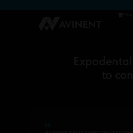
Sho
Expodental 
to con
An opportunity to present the latest pro