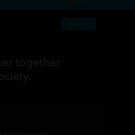
Hello! – EN
Menu
ser together
ociety.
f dental professionals.