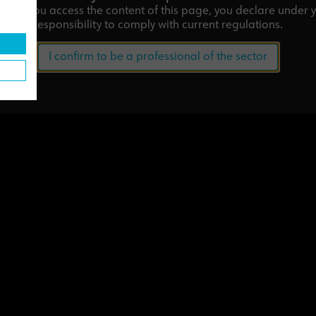
tor.
If you access the content of this page, you declare under 
responsibility to comply with current regulations.
I confirm to be a professional of the sector