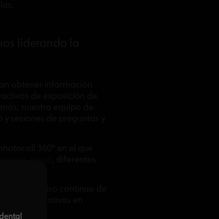
las.
os liderando la
dían obtener información
eractivas de exposición de
emás, nuestro equipo de
o y sesiones de preguntas y
photocall 360º en el que
, diferentes
avinent_group
n el compromiso continuo de
ones significativas en
-dental