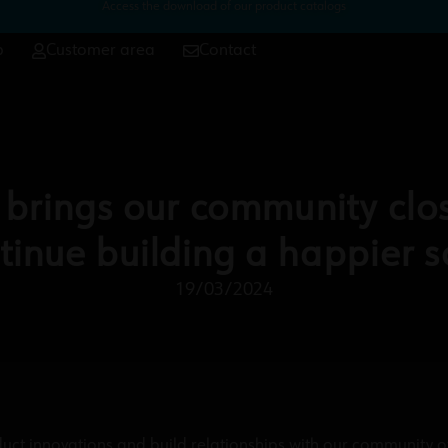
Access the download of our product catalogs
p
Customer area
Contact
brings our community clo
tinue building a happier s
19/03/2024
duct innovations and build relationships with our community o