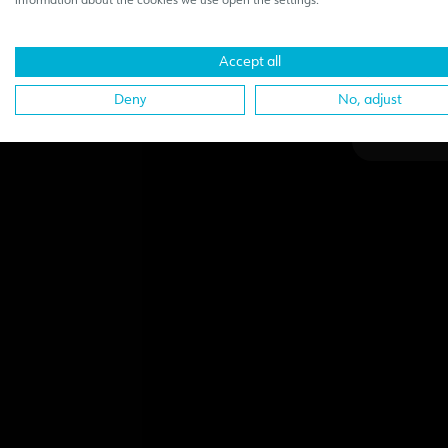
information about the cookies we use open the settings.
sec
Accept all
Deny
No, adjust