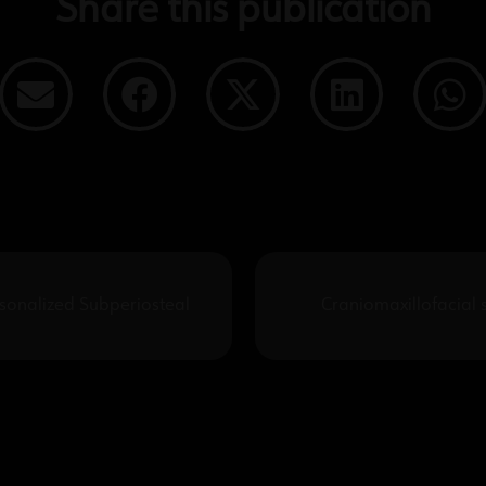
Share this publication
rsonalized Subperiosteal
Craniomaxillofacial s