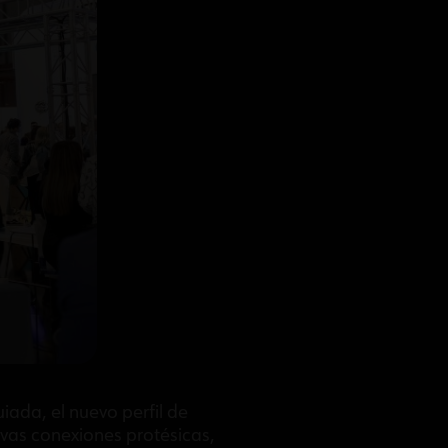
iada, el nuevo perfil de
evas conexiones protésicas,