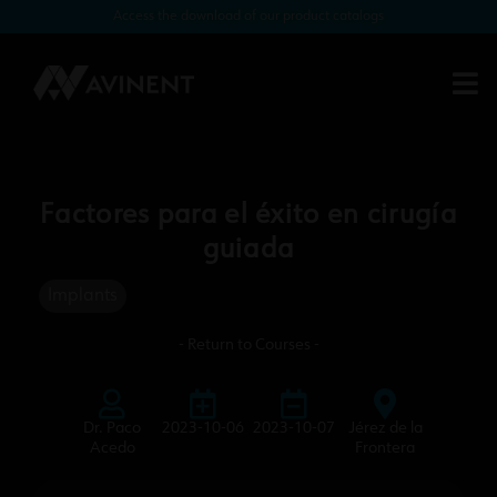
Access the download of our product catalogs
Factores para el éxito en cirugía
guiada
Implants
- Return to Courses -
Dr. Paco
2023-10-06
2023-10-07
Jérez de la
Acedo
Frontera