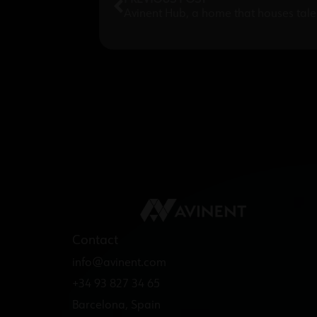
Avinent Hub, a home that houses tale
Contact
info@avinent.com​
+34 93 827 34 65
Barcelona, Spain