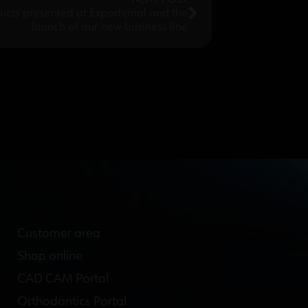
cts presented at Expodental and the
launch of our new business line
Customer area
Shop online
CAD CAM Portal
Orthodontics Portal