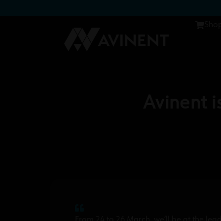
Sho
Avinent 
From 24 to 26 March, we’ll be at the lead