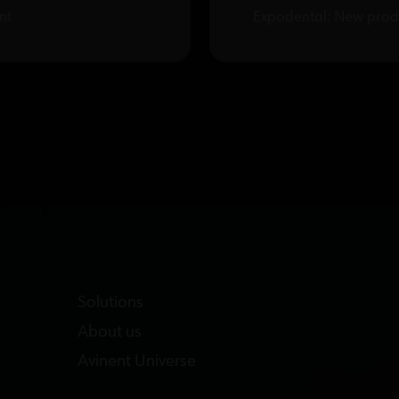
nt
Expodental: New produ
Solutions
About us
Avinent Universe