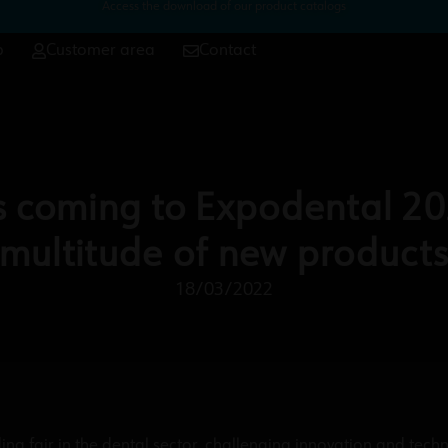
Access the download of our product catalogs
p
Customer area
Contact
is coming to Expodental 20
multitude of new product
18/03/2022
ing fair in the dental sector, challenging innovation and tech