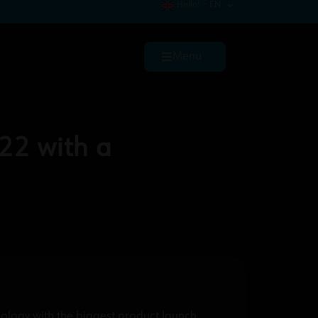
Hello! – EN
Menu
22 with a
s
nology with the biggest product launch.