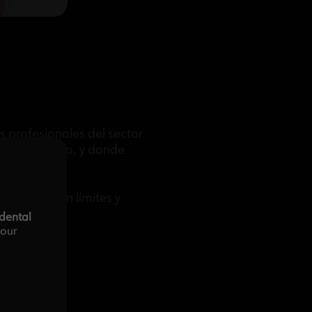
s profesionales del sector
artir diálogo, y donde
s no tienen límites y
-dental
your