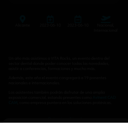
Alicante
2023-06-10
2023-06-10
Nacional,
Internacional
Un año más asistimos a VITA Rocks, un evento dentro del
sector dental donde poder conocer todas las novedades,
asistir a conferencias, formaciones y mucho más.
Además, este año el evento congregará a 19 ponentes
nacionales e internacionales.
Los asistentes también podrán disfrutar de una amplia
exposición comercial, estando presentes como
Avinent CAD
CAM
, como empresa puntera en las soluciones protésicas.
¡Quiero inscribirme!