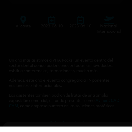
Alicante
2023-06-10
2023-06-10
Nacional,
Internacional
Un año más asistimos a VITA Rocks, un evento dentro del
sector dental donde poder conocer todas las novedades,
asistir a conferencias, formaciones y mucho más.
Además, este año el evento congregará a 19 ponentes
nacionales e internacionales.
Los asistentes también podrán disfrutar de una amplia
exposición comercial, estando presentes como
Avinent CAD
CAM
, como empresa puntera en las soluciones protésicas.
¡Quiero inscribirme!