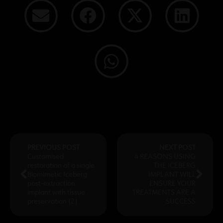
PREVIOUS POST
NEXT POST
Customised
4 REASONS USING
restoration of a single
THE ICEBERG
Biomimetic Iceberg
IMPLANT WILL
post-extraction
ENSURE YOUR
implant with tissue
TREATMENTS ARE A
preservation (2)
SUCCESS