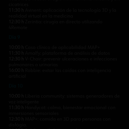
cicatrices
11:30 h
Avinent: aplicación de la tecnología 3D y la
realidad virtual en la medicina
12:30 h
Zerintia: cirugía en directo utilizando
4Remote
Día 9
10:00 h
Caso clínico de aplicabilidad MAP+
11:30 h
Amalfy: plataforma de análisis de datos
12:30 h
V-Chair: prevenir ulceraciones e infecciones
pulmonares o urinarias
16:00 h
Robbie: evitar las caídas con inteligencia
artificial
Día 10
10:00 h
Liberia community: sistemas generadores de
voz inteligente
11:30 h
Handycat: calma, bienestar emocional con
inmersiones sensoriales
12:30 h
MAP+: comida en 3D para personas con
disfágia.