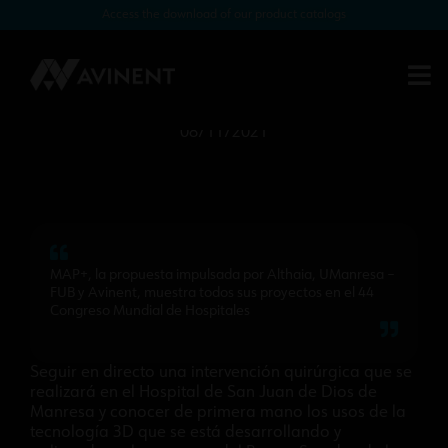
Access the download of our product catalogs
El MAP+ se dará a conocer con
demostraciones en directo en el 44
Congreso Mundial de Hospitales
08/11/2021
MAP+, la propuesta impulsada por Althaia, UManresa –
FUB y Avinent, muestra todos sus proyectos en el 44
Congreso Mundial de Hospitales
Seguir en directo una intervención quirúrgica que se
realizará en el Hospital de San Juan de Dios de
Manresa y conocer de primera mano los usos de la
tecnología 3D que se está desarrollando y