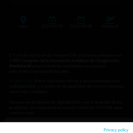
Jaén
2024-03-07
2024-03-08
Nacional
El 7 y 8 de marzo desde Avinent CMF estaremos presentes en
el
XVII
Congreso de la Asociación Andaluza de Cirugía oral y
Maxilofacial
presentando las novedades en nuestras
soluciones craneomaxilofaciales.
Avinent CMF
ofrece soluciones únicas y personalizadas para
cada paciente, y cuenta con la capacidad de resolver hasta los
casos más complejos.
Pioneros en el sistema de digitalización y en el acabado de los
productos. ¡Te esperamos en nuestro stand de AACOMF para
conocer más!
Privacy policy