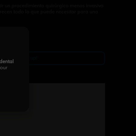
tir un procedimiento quirúrgico menos invasivo
 ofrecen todo lo que puede necesitar para una
I want to sign up!
-dental
your