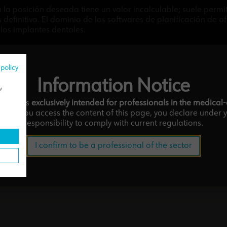
la posición deseada tiene un valor incalculable; suele permi
s definitiva. El dominio de los softwares de planificación de
los implantes dentales.
 policy
Information Notice
w
am
ebsite is
exclusively intended for professionals in the medical
tor.
If you access the content of this page, you declare under 
responsibility to comply with current regulations.
I confirm to be a professional of the sector