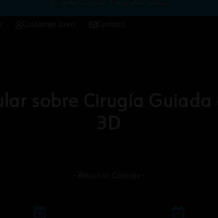
Access the download of our product catalogs
p
Customer area
Contact
lar sobre Cirugía Guiada 
3D
- Return to Courses -