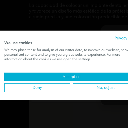
La capacidad de colocar un implante dental en 
y favorece un diseño más estético de la prótesi
cirugía precisa y una colocación predecible de 
Privacy
We use cookies
We may place these for analysis of our visitor data, to improve our website, sho
Download progr
personalised content and to give you a great website experience. For more
This w
information about the cookies we use open the settings.
sec
Accept all
Deny
No, adjust